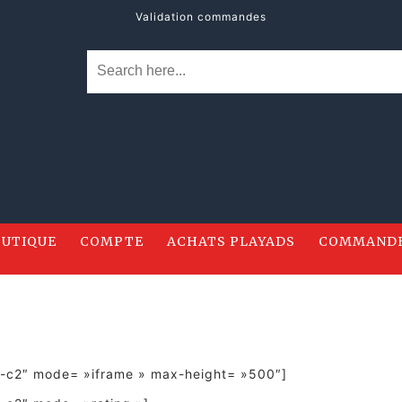
Validation commandes
UTIQUE
COMPTE
ACHATS PLAYADS
COMMAND
y-c2″ mode= »iframe » max-height= »500″]