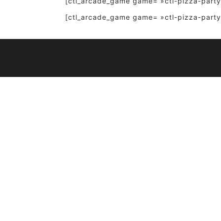
[ctl_arcade_game game= »ctl-pizza-party
[ctl_arcade_game game= »ctl-pizza-party