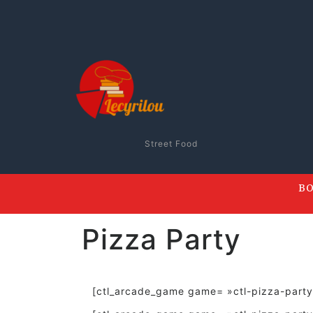
Street Food
BO
Pizza Party
[ctl_arcade_game game= »ctl-pizza-part