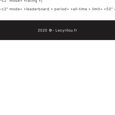
-c2″ mode= »rating »]
-c2″ mode= »leaderboard » period= »all-time » limit= »50″
2020 ©- Lecyrilou.fr