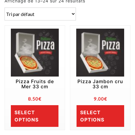
Affichage de 13–24 sur 24 résultats
Pizza Fruits de
Pizza Jambon cru
Mer 33 cm
33 cm
8.50
€
9.00
€
SELECT
SELECT
OPTIONS
OPTIONS