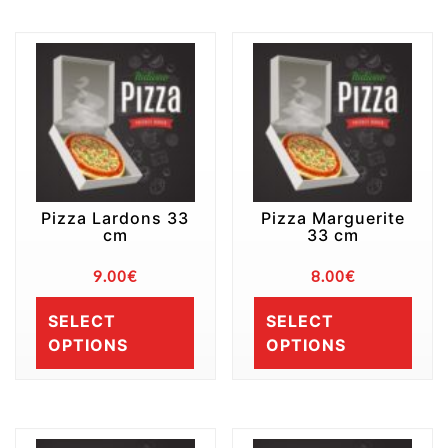
Pizza Lardons 33
Pizza Marguerite
cm
33 cm
9.00
€
8.00
€
SELECT
SELECT
OPTIONS
OPTIONS